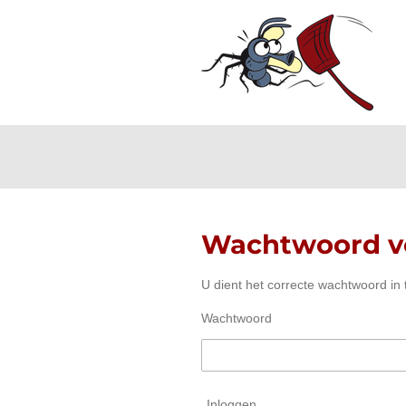
Ga
direct
naar
de
hoofdinhoud
Wachtwoord ve
U dient het correcte wachtwoord in
Wachtwoord
Inloggen