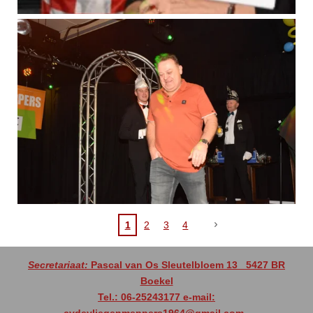
1
2
3
4
Secretariaat:
Pascal van Os Sleutelbloem 13
5427 BR
Boekel
Tel.: 06-25243177 e-mail: