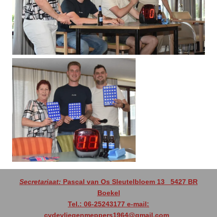
Secretariaat:
Pascal van Os Sleutelbloem 13
5427 BR
Boekel
Tel.: 06-25243177 e-mail:
cvdevliegenmeppers1964@gmail.com