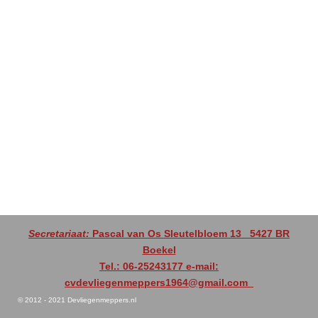
Secretariaat:
Pascal van Os Sleutelbloem 13
5427 BR
Boekel
Tel.: 06-25243177 e-mail:
cvdevliegenmeppers1964@gmail.com
© 2012 - 2021 Devliegenmeppers.nl