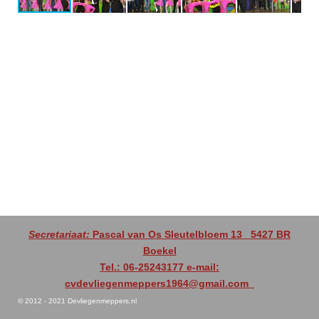
Secretariaat:
Pascal van Os Sleutelbloem 13
5427 BR
Boekel
Tel.: 06-25243177 e-mail:
cvdevliegenmeppers1964@gmail.com
© 2012 - 2021 Devliegenmeppers.nl