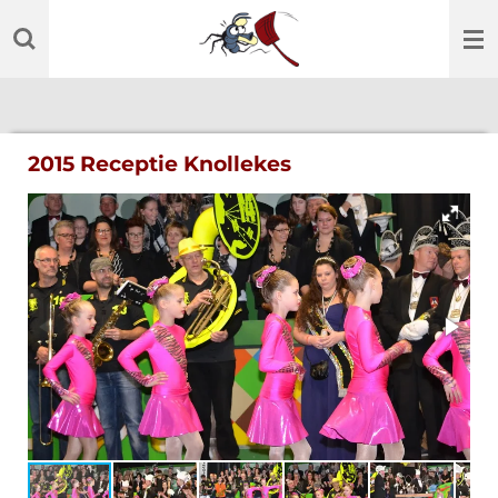
Ga
direct
naar
de
hoofdinhoud
2015 Receptie Knollekes