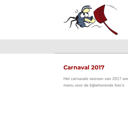
Ga
direct
naar
de
hoofdinhoud
Carnaval 2017
Het carnavals seizoen van 2017 een 
menu voor de bijbehorende foto's