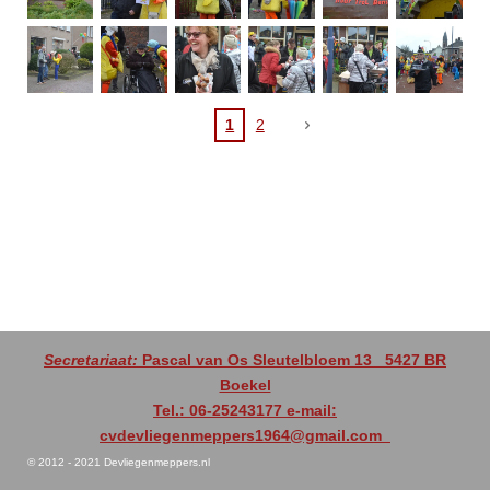
1
2
Secretariaat:
Pascal van Os Sleutelbloem 13
5427 BR
Boekel
Tel.: 06-25243177 e-mail:
cvdevliegenmeppers1964@gmail.com
© 2012 - 2021 Devliegenmeppers.nl